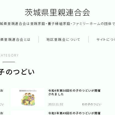
茨城県里親連合会
城県里親連合会は里親家庭・養子縁組家庭・ファミリーホームの団体
城県里親連合会とは
地区里親会について
サイトにつ
記事一覧
CATEGORY
リンク集
子のつどい
のお
令和4年第50回杉の子のつどいが開催
されました
どい
2022.11.02
杉の子のつどい
のお
令和3年第49回杉の子のつどいが開催