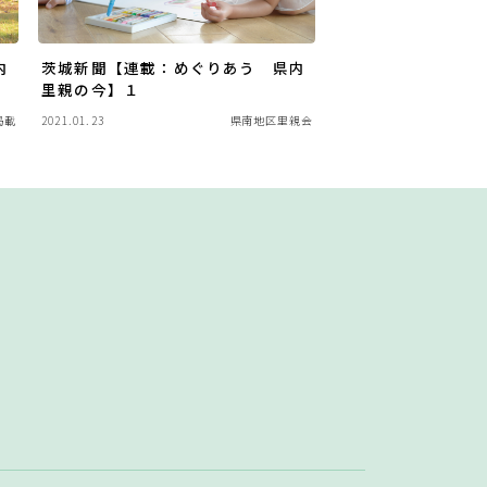
内
茨城新聞【連載：めぐりあう 県内
里親の今】１
掲載
2021.01.23
県南地区里親会